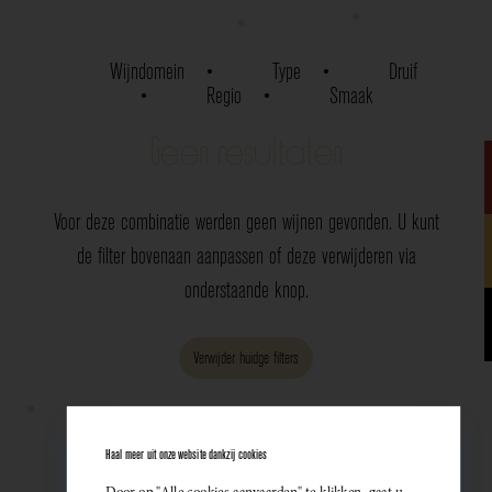
Wijndomein
Type
Druif
Regio
Smaak
Geen resultaten
Voor deze combinatie werden geen wijnen gevonden. U kunt
de filter bovenaan aanpassen of deze verwijderen via
onderstaande knop.
Verwijder huidge filters
Haal meer uit onze website dankzij cookies
Door op "Alle cookies aanvaarden" te klikken, gaat u