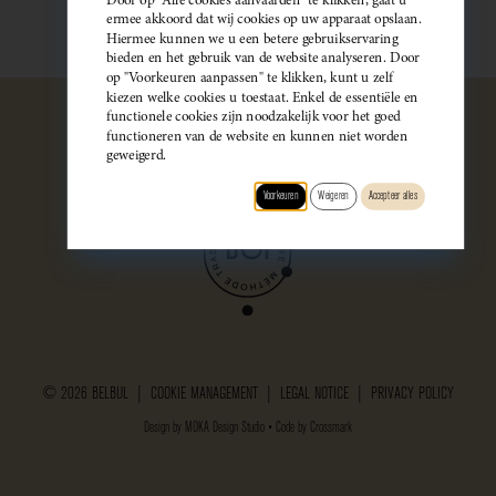
ermee akkoord dat wij cookies op uw apparaat opslaan.
Hiermee kunnen we u een betere gebruikservaring
bieden en het gebruik van de website analyseren. Door
op "Voorkeuren aanpassen" te klikken, kunt u zelf
kiezen welke cookies u toestaat. Enkel de essentiële en
functionele cookies zijn noodzakelijk voor het goed
functioneren van de website en kunnen niet worden
geweigerd.
Voorkeuren
Weigeren
Accepteer alles
© 2026 BELBUL |
COOKIE MANAGEMENT
|
LEGAL NOTICE
|
PRIVACY POLICY
Design by
MOKA Design Studio
• Code by
Crossmark