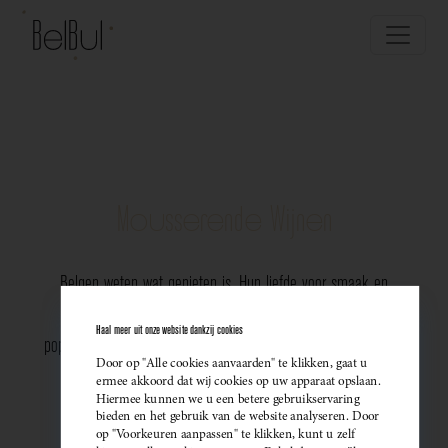
Mousserende Wijnen
Belgen weten wat genieten is. Hun liefde voor smaak en
vakmanschap komt perfect tot uiting in de groeiende
Haal meer uit onze website dankzij cookies
populariteit van Belgische mousserende wijnen. Meer dan ooit
Door op "Alle cookies aanvaarden" te klikken, gaat u
kiezen ze bewust voor lokale bubbels — ideaal als
ermee akkoord dat wij cookies op uw apparaat opslaan.
Hiermee kunnen we u een betere gebruikservaring
sprankelend aperitief of als verfijnde match bij een
bieden en het gebruik van de website analyseren. Door
op "Voorkeuren aanpassen" te klikken, kunt u zelf
gastronomisch diner. Santé!