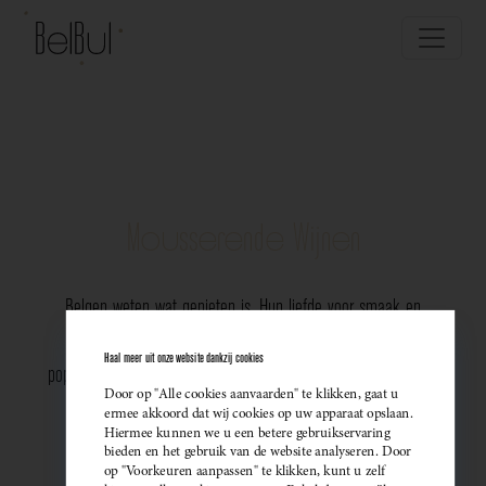
Mousserende Wijnen
Belgen weten wat genieten is. Hun liefde voor smaak en
vakmanschap komt perfect tot uiting in de groeiende
Haal meer uit onze website dankzij cookies
populariteit van Belgische mousserende wijnen. Meer dan ooit
Door op "Alle cookies aanvaarden" te klikken, gaat u
kiezen ze bewust voor lokale bubbels — ideaal als
ermee akkoord dat wij cookies op uw apparaat opslaan.
Hiermee kunnen we u een betere gebruikservaring
sprankelend aperitief of als verfijnde match bij een
bieden en het gebruik van de website analyseren. Door
op "Voorkeuren aanpassen" te klikken, kunt u zelf
gastronomisch diner. Santé!