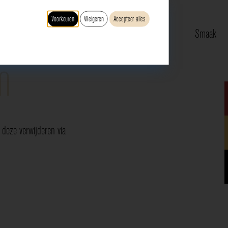
Voorkeuren
Weigeren
Accepteer alles
Type
Druif
Regio
Smaak
n
deze verwijderen via