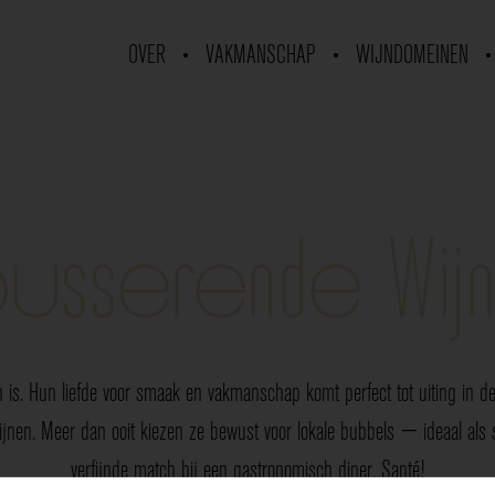
OVER
VAKMANSCHAP
WIJNDOMEINEN
usserende Wij
 is. Hun liefde voor smaak en vakmanschap komt perfect tot uiting in de 
nen. Meer dan ooit kiezen ze bewust voor lokale bubbels — ideaal als sp
verfijnde match bij een gastronomisch diner. Santé!