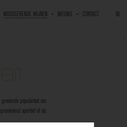
MOUSSERENDE WIJNEN
NIEUWS
CONTACT
NL
nen
groeiende populariteit van
rankelend aperitief of als