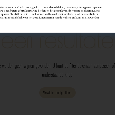
kies aanvaarden" te klikken, gaat u ermee akkoord dat wij cookies op uw apparaat opslaan.
 u een betere gebruikservaring bieden en het gebruik van de website analyseren. Door
passen" te klikken, kunt u zelf kiezen welke cookies u toestaat. Enkel de essentiële en
Wijndomein
es zijn noodzakelijk voor het goed functioneren van de website en kunnen niet worden
Geen resultate
e werden geen wijnen gevonden. U kunt de filter bovenaan aanpassen of 
onderstaande knop.
Verwijder huidge filters