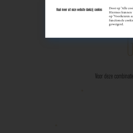
Door op "Alle coo
Haal meer uit onze website dankzij cookies
Hiermee kunnen we
op "Voorkeuren aan
functionele cooki
geweigerd.
Voor deze combinati