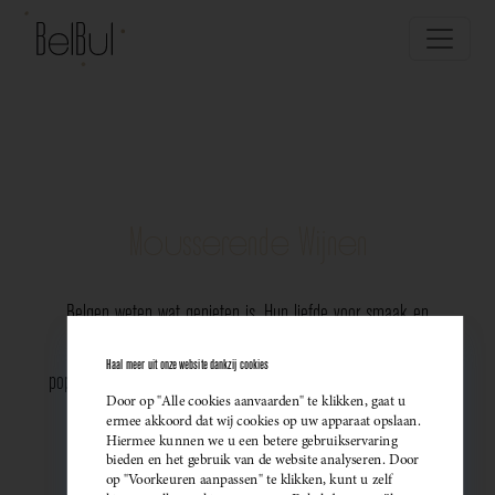
Mousserende Wijnen
Belgen weten wat genieten is. Hun liefde voor smaak en
vakmanschap komt perfect tot uiting in de groeiende
Haal meer uit onze website dankzij cookies
populariteit van Belgische mousserende wijnen. Meer dan ooit
Door op "Alle cookies aanvaarden" te klikken, gaat u
kiezen ze bewust voor lokale bubbels — ideaal als
ermee akkoord dat wij cookies op uw apparaat opslaan.
Hiermee kunnen we u een betere gebruikservaring
sprankelend aperitief of als verfijnde match bij een
bieden en het gebruik van de website analyseren. Door
op "Voorkeuren aanpassen" te klikken, kunt u zelf
gastronomisch diner. Santé!