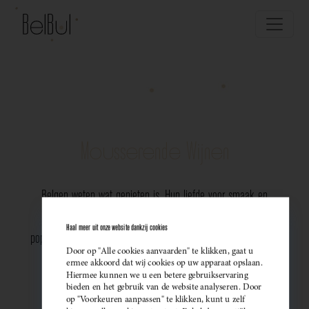
Mousserende Wijnen
Belgen weten wat genieten is. Hun liefde voor smaak en
vakmanschap komt perfect tot uiting in de groeiende
Haal meer uit onze website dankzij cookies
populariteit van Belgische mousserende wijnen. Meer dan ooit
Door op "Alle cookies aanvaarden" te klikken, gaat u
kiezen ze bewust voor lokale bubbels — ideaal als
ermee akkoord dat wij cookies op uw apparaat opslaan.
Hiermee kunnen we u een betere gebruikservaring
sprankelend aperitief of als verfijnde match bij een
bieden en het gebruik van de website analyseren. Door
op "Voorkeuren aanpassen" te klikken, kunt u zelf
gastronomisch diner. Santé!