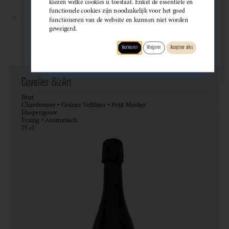
kiezen welke cookies u toestaat. Enkel de essentiële en
functionele cookies zijn noodzakelijk voor het goed
functioneren van de website en kunnen niet worden
geweigerd.
Wijndomein
Type
Druif
Regio
Smaak
Voorkeuren
Weigeren
Accepteer alles
Cuvelier BizArt
Brut
Chardonnay • Grüner Veltliner • Petit Meslier
Haspengouw
Fruitig • Aromatisch
75 cl