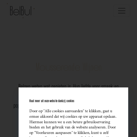
Mousserende Wijnen
Belgen weten wat genieten is. Hun liefde voor smaak en
vakmanschap komt perfect tot uiting in de groeiende
Haal meer uit onze website dankzij cookies
populariteit van Belgische mousserende wijnen. Meer dan ooit
Door op "Alle cookies aanvaarden" te klikken, gaat u
kiezen ze bewust voor lokale bubbels — ideaal als
ermee akkoord dat wij cookies op uw apparaat opslaan.
Hiermee kunnen we u een betere gebruikservaring
sprankelend aperitief of als verfijnde match bij een
bieden en het gebruik van de website analyseren. Door
op "Voorkeuren aanpassen" te klikken, kunt u zelf
gastronomisch diner. Santé!