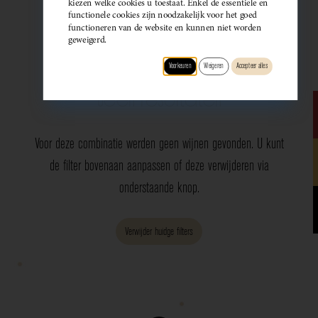
kiezen welke cookies u toestaat. Enkel de essentiële en
functionele cookies zijn noodzakelijk voor het goed
functioneren van de website en kunnen niet worden
geweigerd.
Wijndomein
Type
Druif
Regio
Smaak
Voorkeuren
Weigeren
Accepteer alles
Geen resultaten
Voor deze combinatie werden geen wijnen gevonden. U kunt
de filter bovenaan aanpassen of deze verwijderen via
onderstaande knop.
Verwijder huidge filters