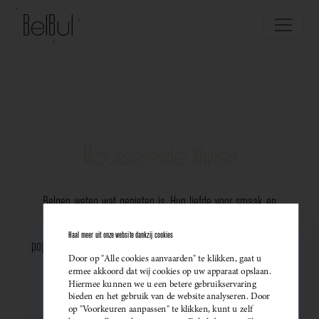
Mousserende Wijnen
Belgen weten wat genieten is. Hun liefde voor smaak en
vakmanschap komt perfect tot uiting in de groeiende
Haal meer uit onze website dankzij cookies
populariteit van Belgische mousserende wijnen. Meer dan ooit
Door op "Alle cookies aanvaarden" te klikken, gaat u
kiezen ze bewust voor lokale bubbels — ideaal als
ermee akkoord dat wij cookies op uw apparaat opslaan.
Hiermee kunnen we u een betere gebruikservaring
sprankelend aperitief of als verfijnde match bij een
bieden en het gebruik van de website analyseren. Door
op "Voorkeuren aanpassen" te klikken, kunt u zelf
gastronomisch diner. Santé!