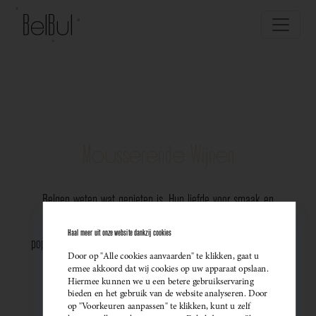
Mousserende Wijnen
Belgen weten wat genieten is. Hun liefde voor smaak en
vakmanschap komt perfect tot uiting in de groeiende
Haal meer uit onze website dankzij cookies
populariteit van Belgische mousserende wijnen. Meer dan ooit
Door op "Alle cookies aanvaarden" te klikken, gaat u
kiezen ze bewust voor lokale bubbels — ideaal als
ermee akkoord dat wij cookies op uw apparaat opslaan.
Hiermee kunnen we u een betere gebruikservaring
sprankelend aperitief of als verfijnde match bij een
bieden en het gebruik van de website analyseren. Door
op "Voorkeuren aanpassen" te klikken, kunt u zelf
gastronomisch diner. Santé!