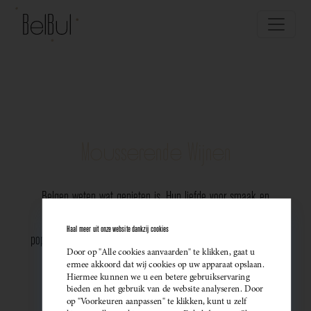
Mousserende Wijnen
Belgen weten wat genieten is. Hun liefde voor smaak en
vakmanschap komt perfect tot uiting in de groeiende
Haal meer uit onze website dankzij cookies
populariteit van Belgische mousserende wijnen. Meer dan ooit
Door op "Alle cookies aanvaarden" te klikken, gaat u
kiezen ze bewust voor lokale bubbels — ideaal als
ermee akkoord dat wij cookies op uw apparaat opslaan.
Hiermee kunnen we u een betere gebruikservaring
sprankelend aperitief of als verfijnde match bij een
bieden en het gebruik van de website analyseren. Door
op "Voorkeuren aanpassen" te klikken, kunt u zelf
gastronomisch diner. Santé!