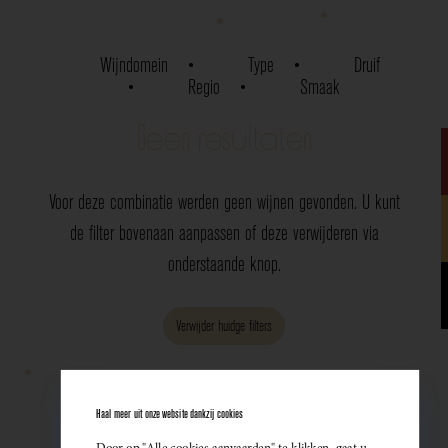
Wijndomein
Type
Druif
Regio
Smaak
Geen resultaten
Voor deze combinatie werden geen wijnen gevonden. U kunt
de filter bovenaan aanpassen of deze verwijderen via
onderstaande knop.
Verwijder huidge filters
Haal meer uit onze website dankzij cookies
Door op "Alle cookies aanvaarden" te klikken, gaat u