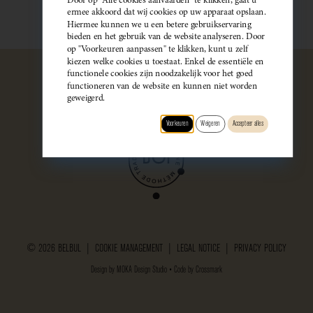
ermee akkoord dat wij cookies op uw apparaat opslaan.
Hiermee kunnen we u een betere gebruikservaring
bieden en het gebruik van de website analyseren. Door
op "Voorkeuren aanpassen" te klikken, kunt u zelf
kiezen welke cookies u toestaat. Enkel de essentiële en
functionele cookies zijn noodzakelijk voor het goed
functioneren van de website en kunnen niet worden
geweigerd.
Voorkeuren
Weigeren
Accepteer alles
© 2026 BELBUL |
COOKIE MANAGEMENT
|
LEGAL NOTICE
|
PRIVACY POLICY
Design by
MOKA Design Studio
• Code by
Crossmark