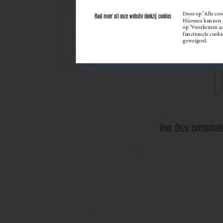
Door op "Alle coo
Haal meer uit onze website dankzij cookies
Hiermee kunnen we
op "Voorkeuren aan
functionele cooki
geweigerd.
Voor deze combinati