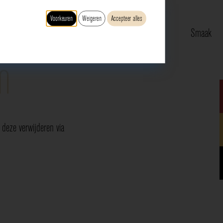
Voorkeuren
Weigeren
Accepteer alles
Type
Druif
Regio
Smaak
n
deze verwijderen via