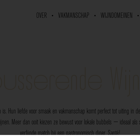
OVER
VAKMANSCHAP
WIJNDOMEINEN
usserende Wij
 is. Hun liefde voor smaak en vakmanschap komt perfect tot uiting in de 
nen. Meer dan ooit kiezen ze bewust voor lokale bubbels — ideaal als sp
verfijnde match bij een gastronomisch diner. Santé!