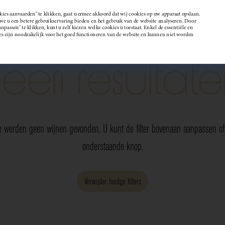
kies aanvaarden" te klikken, gaat u ermee akkoord dat wij cookies op uw apparaat opslaan.
 u een betere gebruikservaring bieden en het gebruik van de website analyseren. Door
passen" te klikken, kunt u zelf kiezen welke cookies u toestaat. Enkel de essentiële en
Wijndomein
es zijn noodzakelijk voor het goed functioneren van de website en kunnen niet worden
Geen resultate
e werden geen wijnen gevonden. U kunt de filter bovenaan aanpassen of 
onderstaande knop.
Verwijder huidge filters