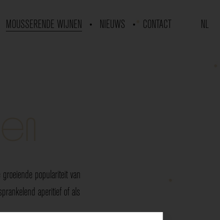
MOUSSERENDE WIJNEN
NIEUWS
CONTACT
NL
nen
groeiende populariteit van
rankelend aperitief of als