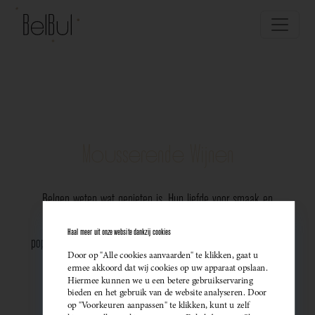
Mousserende Wijnen
Belgen weten wat genieten is. Hun liefde voor smaak en
vakmanschap komt perfect tot uiting in de groeiende
Haal meer uit onze website dankzij cookies
populariteit van Belgische mousserende wijnen. Meer dan ooit
Door op "Alle cookies aanvaarden" te klikken, gaat u
kiezen ze bewust voor lokale bubbels — ideaal als
ermee akkoord dat wij cookies op uw apparaat opslaan.
Hiermee kunnen we u een betere gebruikservaring
sprankelend aperitief of als verfijnde match bij een
bieden en het gebruik van de website analyseren. Door
op "Voorkeuren aanpassen" te klikken, kunt u zelf
gastronomisch diner. Santé!