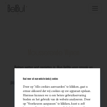
Mousserende Wijnen
Belgen weten wat genieten is. Hun liefde voor smaak en
vakmanschap komt perfect tot uiting in de groeiende
Haal meer uit onze website dankzij cookies
populariteit van Belgische mousserende wijnen. Meer dan ooit
Door op "Alle cookies aanvaarden" te klikken, gaat u
kiezen ze bewust voor lokale bubbels — ideaal als
ermee akkoord dat wij cookies op uw apparaat opslaan.
Hiermee kunnen we u een betere gebruikservaring
sprankelend aperitief of als verfijnde match bij een
bieden en het gebruik van de website analyseren. Door
op "Voorkeuren aanpassen" te klikken, kunt u zelf
gastronomisch diner. Santé!