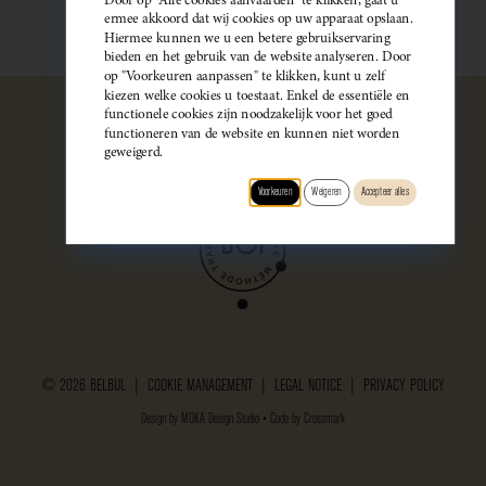
ermee akkoord dat wij cookies op uw apparaat opslaan.
Hiermee kunnen we u een betere gebruikservaring
bieden en het gebruik van de website analyseren. Door
op "Voorkeuren aanpassen" te klikken, kunt u zelf
kiezen welke cookies u toestaat. Enkel de essentiële en
functionele cookies zijn noodzakelijk voor het goed
functioneren van de website en kunnen niet worden
geweigerd.
Voorkeuren
Weigeren
Accepteer alles
© 2026 BELBUL |
COOKIE MANAGEMENT
|
LEGAL NOTICE
|
PRIVACY POLICY
Design by
MOKA Design Studio
• Code by
Crossmark