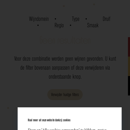
Wijndomein
Type
Druif
Regio
Smaak
Geen resultaten
Voor deze combinatie werden geen wijnen gevonden. U kunt
de filter bovenaan aanpassen of deze verwijderen via
onderstaande knop.
Verwijder huidge filters
Haal meer uit onze website dankzij cookies
Door op "Alle cookies aanvaarden" te klikken, gaat u