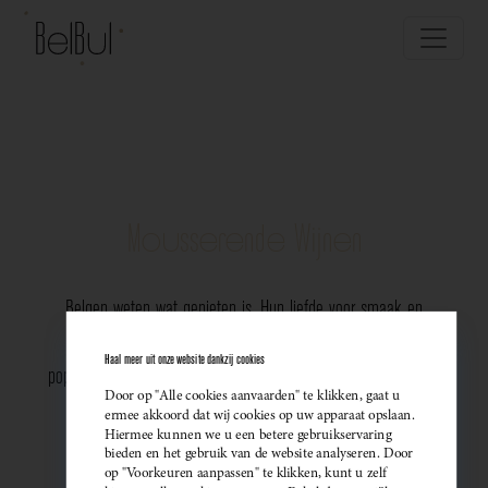
Mousserende Wijnen
Belgen weten wat genieten is. Hun liefde voor smaak en
vakmanschap komt perfect tot uiting in de groeiende
Haal meer uit onze website dankzij cookies
populariteit van Belgische mousserende wijnen. Meer dan ooit
Door op "Alle cookies aanvaarden" te klikken, gaat u
kiezen ze bewust voor lokale bubbels — ideaal als
ermee akkoord dat wij cookies op uw apparaat opslaan.
Hiermee kunnen we u een betere gebruikservaring
sprankelend aperitief of als verfijnde match bij een
bieden en het gebruik van de website analyseren. Door
op "Voorkeuren aanpassen" te klikken, kunt u zelf
gastronomisch diner. Santé!