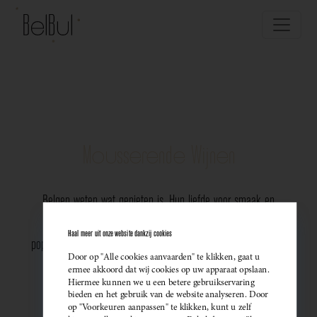
Mousserende Wijnen
Belgen weten wat genieten is. Hun liefde voor smaak en
vakmanschap komt perfect tot uiting in de groeiende
Haal meer uit onze website dankzij cookies
populariteit van Belgische mousserende wijnen. Meer dan ooit
Door op "Alle cookies aanvaarden" te klikken, gaat u
kiezen ze bewust voor lokale bubbels — ideaal als
ermee akkoord dat wij cookies op uw apparaat opslaan.
Hiermee kunnen we u een betere gebruikservaring
sprankelend aperitief of als verfijnde match bij een
bieden en het gebruik van de website analyseren. Door
op "Voorkeuren aanpassen" te klikken, kunt u zelf
gastronomisch diner. Santé!