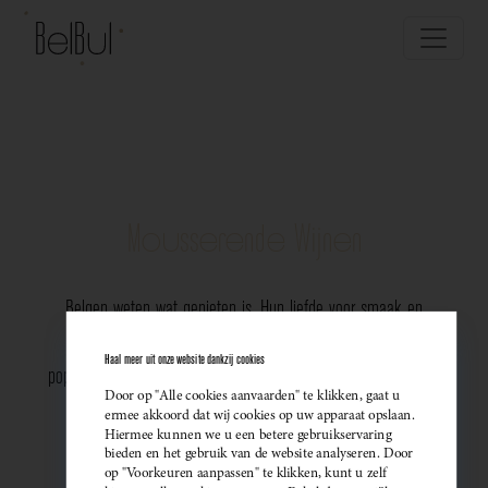
Mousserende Wijnen
Belgen weten wat genieten is. Hun liefde voor smaak en
vakmanschap komt perfect tot uiting in de groeiende
Haal meer uit onze website dankzij cookies
populariteit van Belgische mousserende wijnen. Meer dan ooit
Door op "Alle cookies aanvaarden" te klikken, gaat u
kiezen ze bewust voor lokale bubbels — ideaal als
ermee akkoord dat wij cookies op uw apparaat opslaan.
Hiermee kunnen we u een betere gebruikservaring
sprankelend aperitief of als verfijnde match bij een
bieden en het gebruik van de website analyseren. Door
op "Voorkeuren aanpassen" te klikken, kunt u zelf
gastronomisch diner. Santé!