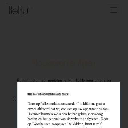
Mousserende Wijnen
Belgen weten wat genieten is. Hun liefde voor smaak en
vakmanschap komt perfect tot uiting in de groeiende
Haal meer uit onze website dankzij cookies
populariteit van Belgische mousserende wijnen. Meer dan ooit
Door op "Alle cookies aanvaarden" te klikken, gaat u
kiezen ze bewust voor lokale bubbels — ideaal als
ermee akkoord dat wij cookies op uw apparaat opslaan.
Hiermee kunnen we u een betere gebruikservaring
sprankelend aperitief of als verfijnde match bij een
bieden en het gebruik van de website analyseren. Door
op "Voorkeuren aanpassen" te klikken, kunt u zelf
gastronomisch diner. Santé!