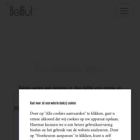
Mousserende Wijnen
Belgen weten wat genieten is. Hun liefde voor smaak en
vakmanschap komt perfect tot uiting in de groeiende
Haal meer uit onze website dankzij cookies
populariteit van Belgische mousserende wijnen. Meer dan ooit
Door op "Alle cookies aanvaarden" te klikken, gaat u
kiezen ze bewust voor lokale bubbels — ideaal als
ermee akkoord dat wij cookies op uw apparaat opslaan.
Hiermee kunnen we u een betere gebruikservaring
sprankelend aperitief of als verfijnde match bij een
bieden en het gebruik van de website analyseren. Door
op "Voorkeuren aanpassen" te klikken, kunt u zelf
gastronomisch diner. Santé!