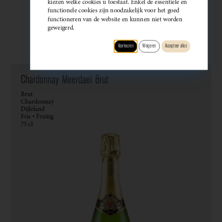
kiezen welke cookies u toestaat. Enkel de essentiële en
functionele cookies zijn noodzakelijk voor het goed
functioneren van de website en kunnen niet worden
geweigerd.
Wijndomein
Type
Druif
Regio
Smaak
Voorkeuren
Weigeren
Accepteer alles
Chardonnay Meerdael Brut
Brut
Chardonnay
Dijleland
Fris • Fruitig
75 cl