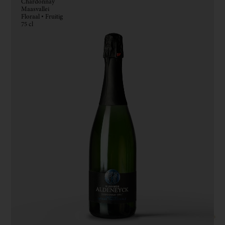
Chardonnay
Maasvallei
Floraal • Fruitig
75 cl