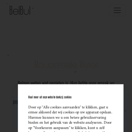
Mousserende Wijnen
Belgen weten wat genieten is. Hun liefde voor smaak en
vakmanschap komt perfect tot uiting in de groeiende
Haal meer uit onze website dankzij cookies
populariteit van Belgische mousserende wijnen. Meer dan ooit
Door op "Alle cookies aanvaarden" te klikken, gaat u
kiezen ze bewust voor lokale bubbels — ideaal als
ermee akkoord dat wij cookies op uw apparaat opslaan.
Hiermee kunnen we u een betere gebruikservaring
sprankelend aperitief of als verfijnde match bij een
bieden en het gebruik van de website analyseren. Door
op "Voorkeuren aanpassen" te klikken, kunt u zelf
gastronomisch diner. Santé!