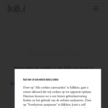
Mousserende Wijnen
Belgen weten wat genieten is. Hun liefde voor smaak en
vakmanschap komt perfect tot uiting in de groeiende
Haal meer uit onze website dankzij cookies
populariteit van Belgische mousserende wijnen. Meer dan ooit
Door op "Alle cookies aanvaarden" te klikken, gaat u
kiezen ze bewust voor lokale bubbels — ideaal als
ermee akkoord dat wij cookies op uw apparaat opslaan.
Hiermee kunnen we u een betere gebruikservaring
sprankelend aperitief of als verfijnde match bij een
bieden en het gebruik van de website analyseren. Door
op "Voorkeuren aanpassen" te klikken, kunt u zelf
gastronomisch diner. Santé!