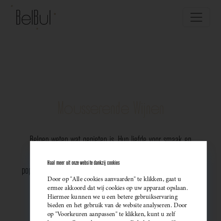
Mousserende Wijnen
Belgen weten wat genieten is. Hun liefde voor smaak en
vakmanschap komt perfect tot uiting in de groeiende
Haal meer uit onze website dankzij cookies
populariteit van Belgische mousserende wijnen. Meer dan ooit
Door op "Alle cookies aanvaarden" te klikken, gaat u
kiezen ze bewust voor lokale bubbels — ideaal als
ermee akkoord dat wij cookies op uw apparaat opslaan.
Hiermee kunnen we u een betere gebruikservaring
sprankelend aperitief of als verfijnde match bij een
bieden en het gebruik van de website analyseren. Door
op "Voorkeuren aanpassen" te klikken, kunt u zelf
gastronomisch diner. Santé!