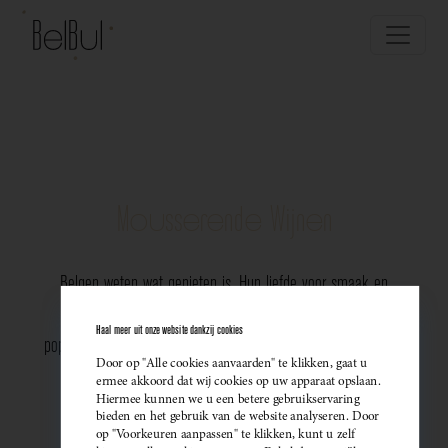
Mousserende Wijnen
Belgen weten wat genieten is. Hun liefde voor smaak en
vakmanschap komt perfect tot uiting in de groeiende
Haal meer uit onze website dankzij cookies
populariteit van Belgische mousserende wijnen. Meer dan ooit
Door op "Alle cookies aanvaarden" te klikken, gaat u
kiezen ze bewust voor lokale bubbels — ideaal als
ermee akkoord dat wij cookies op uw apparaat opslaan.
Hiermee kunnen we u een betere gebruikservaring
sprankelend aperitief of als verfijnde match bij een
bieden en het gebruik van de website analyseren. Door
op "Voorkeuren aanpassen" te klikken, kunt u zelf
gastronomisch diner. Santé!