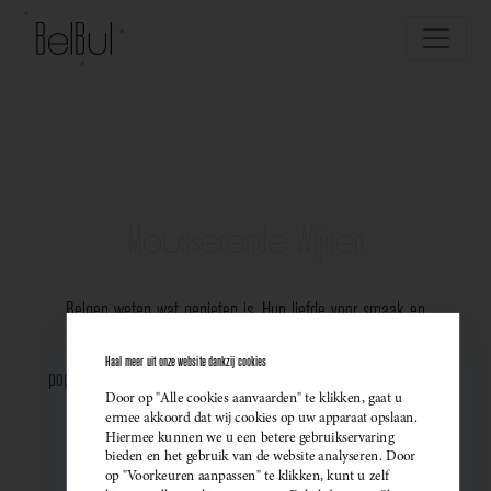
Mousserende Wijnen
Belgen weten wat genieten is. Hun liefde voor smaak en
vakmanschap komt perfect tot uiting in de groeiende
Haal meer uit onze website dankzij cookies
populariteit van Belgische mousserende wijnen. Meer dan ooit
Door op "Alle cookies aanvaarden" te klikken, gaat u
kiezen ze bewust voor lokale bubbels — ideaal als
ermee akkoord dat wij cookies op uw apparaat opslaan.
Hiermee kunnen we u een betere gebruikservaring
sprankelend aperitief of als verfijnde match bij een
bieden en het gebruik van de website analyseren. Door
op "Voorkeuren aanpassen" te klikken, kunt u zelf
gastronomisch diner. Santé!