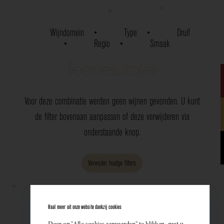
Wijndomein
Type
Druif
Regio
Smaak
Geen resultaten
Voor deze combinatie werden geen wijnen gevonden. U kunt
de filter bovenaan aanpassen of deze verwijderen via
onderstaande knop.
Verwijder huidge filters
Haal meer uit onze website dankzij cookies
Door op "Alle cookies aanvaarden" te klikken, gaat u