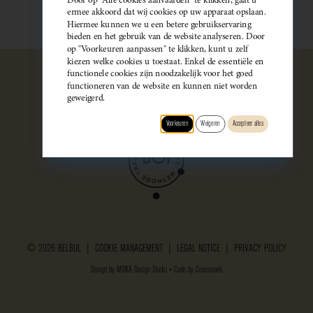
ermee akkoord dat wij cookies op uw apparaat opslaan.
Hiermee kunnen we u een betere gebruikservaring
bieden en het gebruik van de website analyseren. Door
op "Voorkeuren aanpassen" te klikken, kunt u zelf
kiezen welke cookies u toestaat. Enkel de essentiële en
functionele cookies zijn noodzakelijk voor het goed
functioneren van de website en kunnen niet worden
geweigerd.
Voorkeuren
Weigeren
Accepteer alles
© 2026 BELBUL |
COOKIE MANAGEMENT
|
LEGAL NOTICE
|
PRIVACY POLICY
Design by
MOKA Design Studio
• Code by
Crossmark