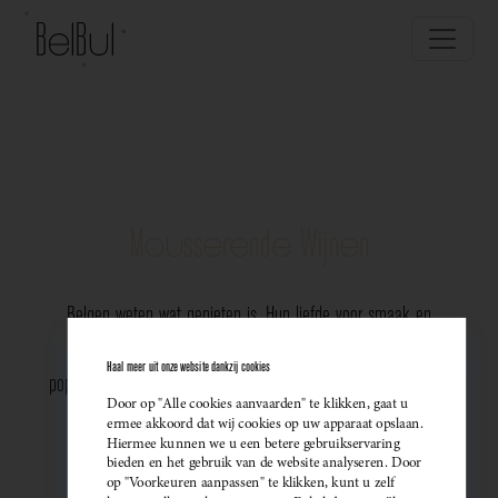
Mousserende Wijnen
Belgen weten wat genieten is. Hun liefde voor smaak en
vakmanschap komt perfect tot uiting in de groeiende
Haal meer uit onze website dankzij cookies
populariteit van Belgische mousserende wijnen. Meer dan ooit
Door op "Alle cookies aanvaarden" te klikken, gaat u
kiezen ze bewust voor lokale bubbels — ideaal als
ermee akkoord dat wij cookies op uw apparaat opslaan.
Hiermee kunnen we u een betere gebruikservaring
sprankelend aperitief of als verfijnde match bij een
bieden en het gebruik van de website analyseren. Door
op "Voorkeuren aanpassen" te klikken, kunt u zelf
gastronomisch diner. Santé!