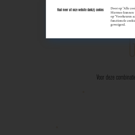
Door op "Alle coo
Haal meer uit onze website dankzij cookies
Hiermee kunnen we
op "Voorkeuren aan
functionele cooki
geweigerd.
Voor deze combinati