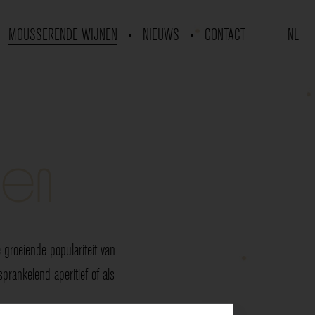
MOUSSERENDE WIJNEN
NIEUWS
CONTACT
NL
nen
groeiende populariteit van
rankelend aperitief of als