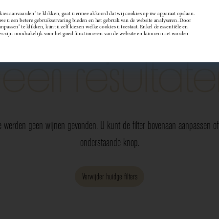
kies aanvaarden" te klikken, gaat u ermee akkoord dat wij cookies op uw apparaat opslaan.
 u een betere gebruikservaring bieden en het gebruik van de website analyseren. Door
passen" te klikken, kunt u zelf kiezen welke cookies u toestaat. Enkel de essentiële en
Wijndomein
es zijn noodzakelijk voor het goed functioneren van de website en kunnen niet worden
Geen resultate
e werden geen wijnen gevonden. U kunt de filter bovenaan aanpassen of 
onderstaande knop.
Verwijder huidge filters