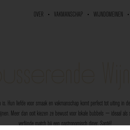
OVER
VAKMANSCHAP
WIJNDOMEINEN
usserende Wij
 is. Hun liefde voor smaak en vakmanschap komt perfect tot uiting in de 
nen. Meer dan ooit kiezen ze bewust voor lokale bubbels — ideaal als sp
verfijnde match bij een gastronomisch diner. Santé!