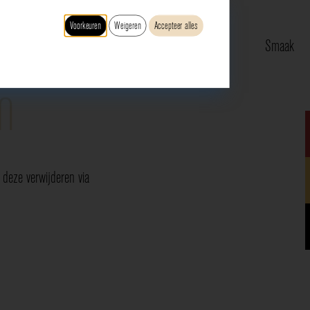
Voorkeuren
Weigeren
Accepteer alles
Type
Druif
Regio
Smaak
n
deze verwijderen via