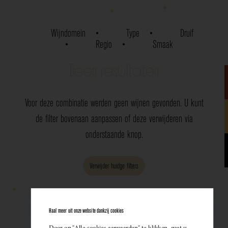
Wijndomein
Type
Druif
Regio
Smaak
Geen resultaten
Voor deze combinatie werden geen wijnen gevonden. U kunt
de filter bovenaan aanpassen of deze verwijderen via
onderstaande knop.
Verwijder huidge filters
Haal meer uit onze website dankzij cookies
Door op "Alle cookies aanvaarden" te klikken, gaat u