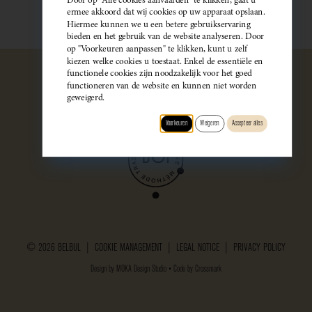
ermee akkoord dat wij cookies op uw apparaat opslaan.
Hiermee kunnen we u een betere gebruikservaring
bieden en het gebruik van de website analyseren. Door
op "Voorkeuren aanpassen" te klikken, kunt u zelf
kiezen welke cookies u toestaat. Enkel de essentiële en
functionele cookies zijn noodzakelijk voor het goed
functioneren van de website en kunnen niet worden
geweigerd.
Voorkeuren
Weigeren
Accepteer alles
© 2026 BELBUL |
COOKIE MANAGEMENT
|
LEGAL NOTICE
|
PRIVACY POLICY
Design by
MOKA Design Studio
• Code by
Crossmark