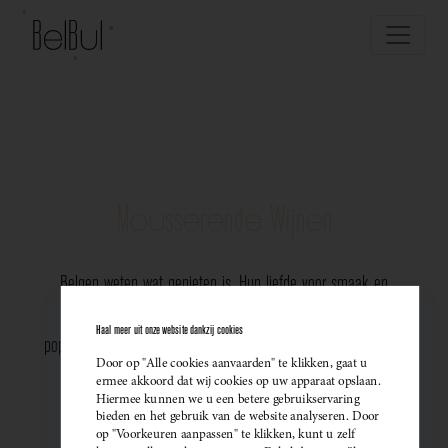
Mousserende Wijnen
Belgen weten wat genieten is. Hun liefde voor smaak en
vakmanschap komt perfect tot uiting in de groeiende
Haal meer uit onze website dankzij cookies
populariteit van Belgische mousserende wijnen. Meer dan ooit
Door op "Alle cookies aanvaarden" te klikken, gaat u
kiezen ze bewust voor lokale bubbels — ideaal als
ermee akkoord dat wij cookies op uw apparaat opslaan.
Hiermee kunnen we u een betere gebruikservaring
sprankelend aperitief of als verfijnde match bij een
bieden en het gebruik van de website analyseren. Door
op "Voorkeuren aanpassen" te klikken, kunt u zelf
gastronomisch diner. Santé!