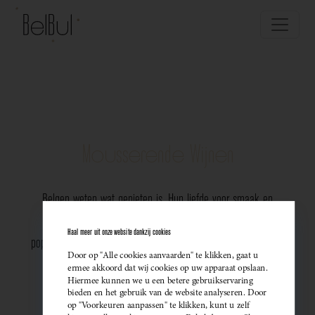
Mousserende Wijnen
Belgen weten wat genieten is. Hun liefde voor smaak en
vakmanschap komt perfect tot uiting in de groeiende
Haal meer uit onze website dankzij cookies
populariteit van Belgische mousserende wijnen. Meer dan ooit
Door op "Alle cookies aanvaarden" te klikken, gaat u
kiezen ze bewust voor lokale bubbels — ideaal als
ermee akkoord dat wij cookies op uw apparaat opslaan.
Hiermee kunnen we u een betere gebruikservaring
sprankelend aperitief of als verfijnde match bij een
bieden en het gebruik van de website analyseren. Door
op "Voorkeuren aanpassen" te klikken, kunt u zelf
gastronomisch diner. Santé!