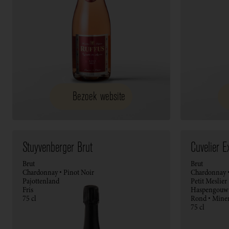
Bezoek website
Stuyvenberger Brut
Cuvelier 
Brut
Brut
Chardonnay • Pinot Noir
Chardonnay •
Pajottenland
Petit Meslier
Fris
Haspengouw
75 cl
Rond • Miner
75 cl