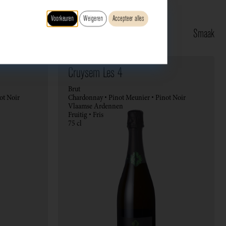
Voorkeuren
Weigeren
Accepteer alles
Type
Druif
Regio
Smaak
Cruysem Les 4
Brut
ot Noir
Chardonnay • Pinot Meunier • Pinot Noir
Vlaamse Ardennen
Fruitig • Fris
75 cl