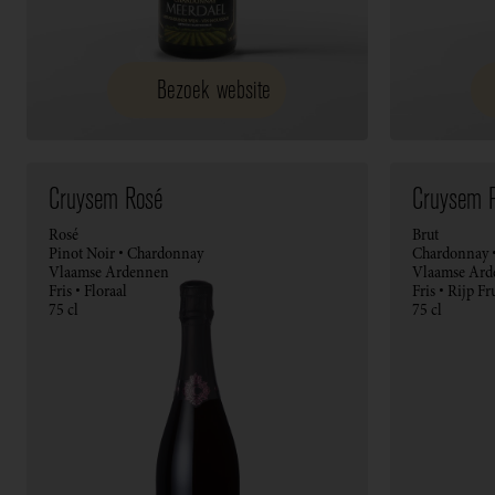
Bezoek website
Cruysem Rosé
Cruysem P
Rosé
Brut
Pinot Noir • Chardonnay
Chardonnay •
Vlaamse Ardennen
Vlaamse Ard
Fris • Floraal
Fris • Rijp Fr
75 cl
75 cl