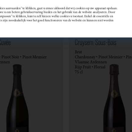
kies aanvaarden" te klikken, gaat u ermee akkoord dat wij cookies op uw apparaat opslaan.
 u een betere gebruikservaring bieden en het gebruik van de website analyseren. Door
passen" te klikken, kunt u zelf kiezen welke cookies u toestaat. Enkel de essentiële en
Wijndomein
es zijn noodzakelijk voor het goed functioneren van de website en kunnen niet worden
Cuvée
Cruysem Sous-Bois
Brut
 Pinot Noir • Pinot Meunier
Chardonnay • Pinot Meunier • Pin
ennen
Vlaamse Ardennen
Rijp Fruit • Floraal
75 cl