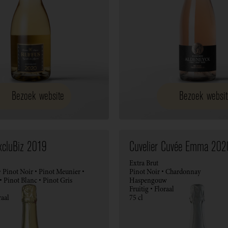
Bezoek website
Bezoek websit
ExcluBiz 2019
Cuvelier Cuvée Emma 202
Extra Brut
 Pinot Noir • Pinot Meunier •
Pinot Noir • Chardonnay
 • Pinot Blanc • Pinot Gris
Haspengouw
Fruitig • Floraal
aal
75 cl