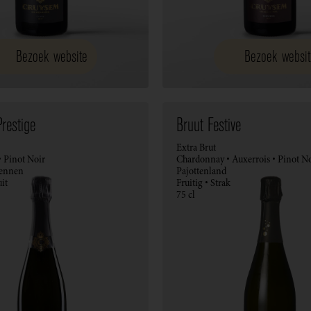
Bezoek website
Bezoek websit
restige
Bruut Festive
Extra Brut
 Pinot Noir
Chardonnay • Auxerrois • Pinot No
ennen
Pajottenland
uit
Fruitig • Strak
75 cl