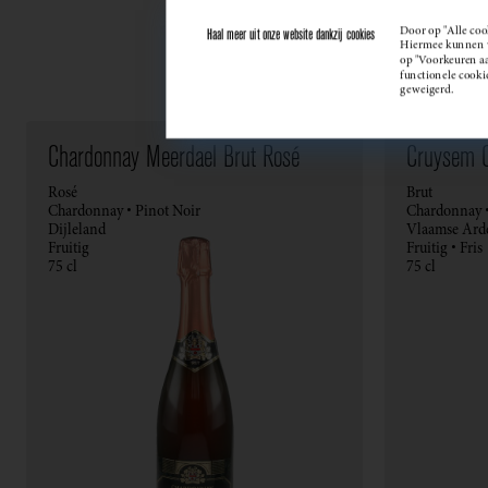
Door op "Alle coo
Haal meer uit onze website dankzij cookies
Hiermee kunnen we
op "Voorkeuren aan
functionele cooki
geweigerd.
Chardonnay Meerdael Brut Rosé
Cruysem 
Rosé
Brut
Chardonnay • Pinot Noir
Chardonnay •
Dijleland
Vlaamse Ard
Fruitig
Fruitig • Fris
75 cl
75 cl