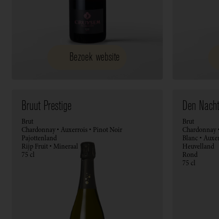
Bezoek website
Bruut Prestige
Den Nacht
Brut
Brut
Chardonnay • Auxerrois • Pinot Noir
Chardonnay •
Pajottenland
Blanc • Auxer
Rijp Fruit • Mineraal
Heuvelland
75 cl
Rond
75 cl