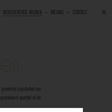
MOUSSERENDE WIJNEN
NIEUWS
CONTACT
NL
nen
groeiende populariteit van
rankelend aperitief of als