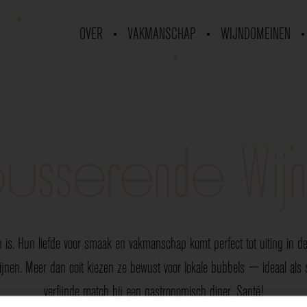
OVER
VAKMANSCHAP
WIJNDOMEINEN
usserende Wij
 is. Hun liefde voor smaak en vakmanschap komt perfect tot uiting in de 
nen. Meer dan ooit kiezen ze bewust voor lokale bubbels — ideaal als sp
verfijnde match bij een gastronomisch diner. Santé!