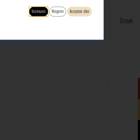
Voorkeuren
Weigeren
Accepteer alles
Type
Druif
Regio
Smaak