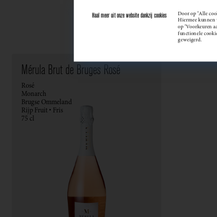
Door op "Alle coo
Haal meer uit onze website dankzij cookies
Hiermee kunnen we
op "Voorkeuren aan
functionele cooki
geweigerd.
Mérula Brut de Bruges Rosé
Rosé
Monarch
Brugse Ommeland
Rijp Fruit • Fris
75 cl