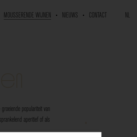
MOUSSERENDE WIJNEN
NIEUWS
CONTACT
NL
nen
groeiende populariteit van
rankelend aperitief of als