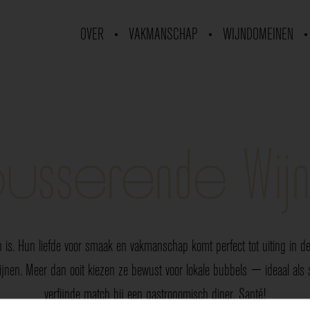
OVER
VAKMANSCHAP
WIJNDOMEINEN
usserende Wij
 is. Hun liefde voor smaak en vakmanschap komt perfect tot uiting in de 
nen. Meer dan ooit kiezen ze bewust voor lokale bubbels — ideaal als sp
verfijnde match bij een gastronomisch diner. Santé!