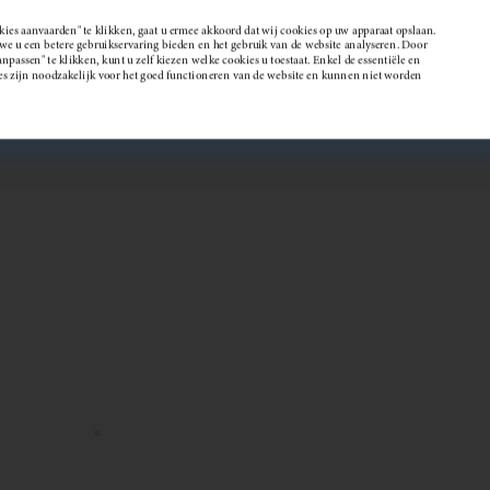
kies aanvaarden" te klikken, gaat u ermee akkoord dat wij cookies op uw apparaat opslaan.
 u een betere gebruikservaring bieden en het gebruik van de website analyseren. Door
passen" te klikken, kunt u zelf kiezen welke cookies u toestaat. Enkel de essentiële en
Wijndomein
es zijn noodzakelijk voor het goed functioneren van de website en kunnen niet worden