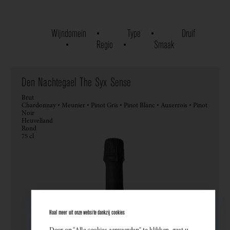
Wijndomein
Type
Druif
Regio
Smaak
Den Nachtegael The Syx Sense
Brut
Chardonnay • Meunier • Pinot Gris • Pinot Blanc • Auxerrois • Pinot
Noir
Heuvelland
Rond
75 cl
Haal meer uit onze website dankzij cookies
Door op "Alle cookies aanvaarden" te klikken, gaat u