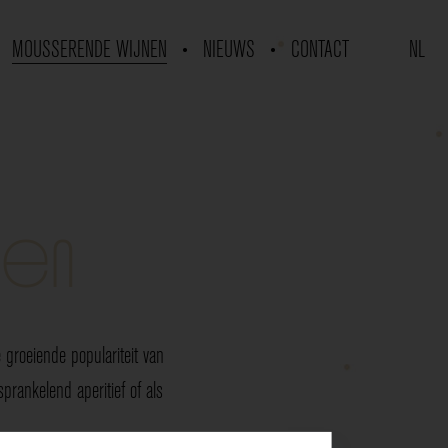
MOUSSERENDE WIJNEN
NIEUWS
CONTACT
NL
nen
groeiende populariteit van
rankelend aperitief of als