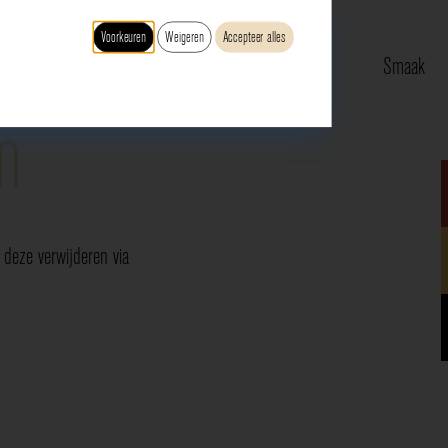
Voorkeuren
Weigeren
Accepteer alles
Type
Druif
Regio
Smaak
n
deze verwijderen via