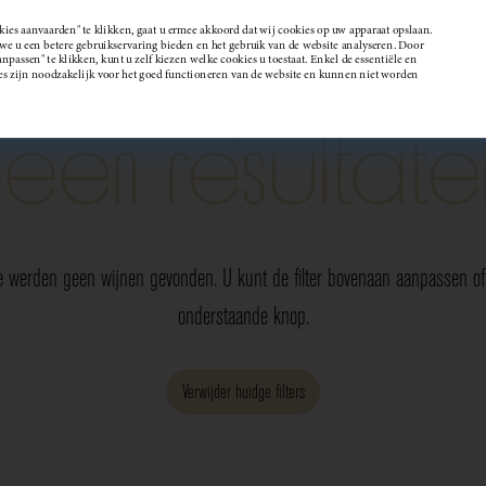
kies aanvaarden" te klikken, gaat u ermee akkoord dat wij cookies op uw apparaat opslaan.
 u een betere gebruikservaring bieden en het gebruik van de website analyseren. Door
passen" te klikken, kunt u zelf kiezen welke cookies u toestaat. Enkel de essentiële en
Wijndomein
es zijn noodzakelijk voor het goed functioneren van de website en kunnen niet worden
Geen resultate
e werden geen wijnen gevonden. U kunt de filter bovenaan aanpassen of 
onderstaande knop.
Verwijder huidge filters