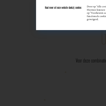
Door op "Alle coo
Haal meer uit onze website dankzij cookies
Hiermee kunnen we
op "Voorkeuren aan
functionele cooki
geweigerd.
Voor deze combinati