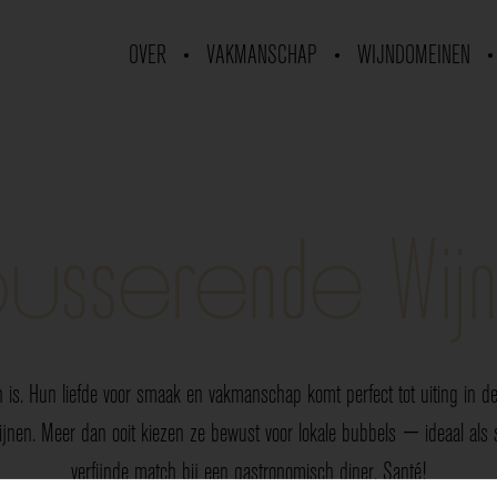
OVER
VAKMANSCHAP
WIJNDOMEINEN
usserende Wij
 is. Hun liefde voor smaak en vakmanschap komt perfect tot uiting in de 
nen. Meer dan ooit kiezen ze bewust voor lokale bubbels — ideaal als sp
verfijnde match bij een gastronomisch diner. Santé!