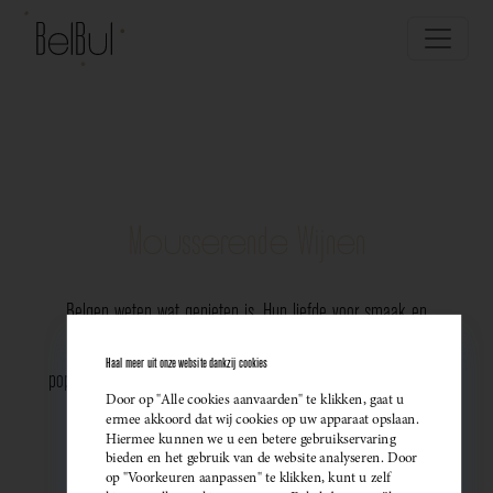
Mousserende Wijnen
Belgen weten wat genieten is. Hun liefde voor smaak en
vakmanschap komt perfect tot uiting in de groeiende
Haal meer uit onze website dankzij cookies
populariteit van Belgische mousserende wijnen. Meer dan ooit
Door op "Alle cookies aanvaarden" te klikken, gaat u
kiezen ze bewust voor lokale bubbels — ideaal als
ermee akkoord dat wij cookies op uw apparaat opslaan.
Hiermee kunnen we u een betere gebruikservaring
sprankelend aperitief of als verfijnde match bij een
bieden en het gebruik van de website analyseren. Door
op "Voorkeuren aanpassen" te klikken, kunt u zelf
gastronomisch diner. Santé!