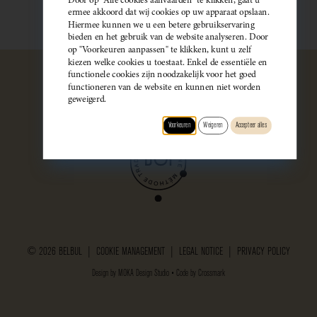
ermee akkoord dat wij cookies op uw apparaat opslaan.
Hiermee kunnen we u een betere gebruikservaring
bieden en het gebruik van de website analyseren. Door
op "Voorkeuren aanpassen" te klikken, kunt u zelf
kiezen welke cookies u toestaat. Enkel de essentiële en
functionele cookies zijn noodzakelijk voor het goed
functioneren van de website en kunnen niet worden
geweigerd.
Voorkeuren
Weigeren
Accepteer alles
© 2026 BELBUL |
COOKIE MANAGEMENT
|
LEGAL NOTICE
|
PRIVACY POLICY
Design by
MOKA Design Studio
• Code by
Crossmark