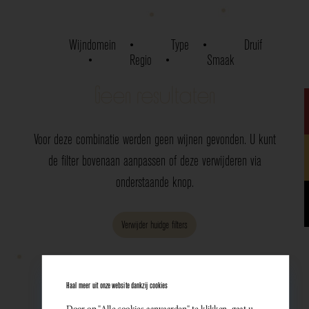
Wijndomein
Type
Druif
Regio
Smaak
Geen resultaten
Voor deze combinatie werden geen wijnen gevonden. U kunt
de filter bovenaan aanpassen of deze verwijderen via
onderstaande knop.
Verwijder huidge filters
Haal meer uit onze website dankzij cookies
Door op "Alle cookies aanvaarden" te klikken, gaat u